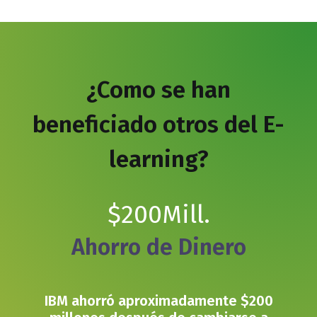
¿Como se han
beneficiado otros del E-
learning?
$
200
Mill.
Ahorro de Dinero
IBM ahorró aproximadamente $200