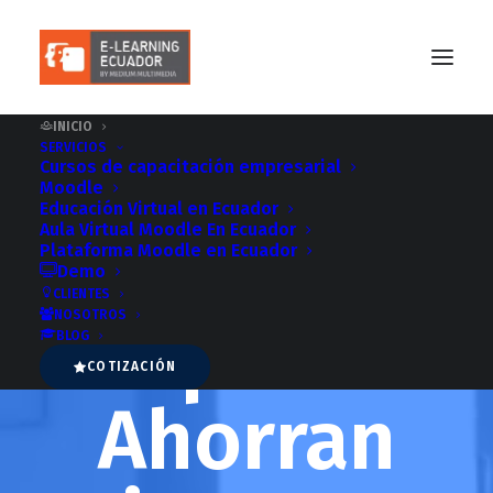
INICIO
SERVICIOS
Cada día
Cursos de capacitación empresarial
Moodle
Educación Virtual en Ecuador
Aula Virtual Moodle En Ecuador
más
Plataforma Moodle en Ecuador
Demo
CLIENTES
NOSOTROS
empresas
BLOG
COTIZACIÓN
Ahorran