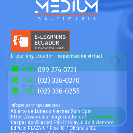
E-learning Ecuador
-
capacitación virtual
+593
099 274 0721
+593
(02) 336-0270
En que podemos ayudarte?
+593
(02) 336-0255
info@elearningecuador.ec
Abierto de
Lunes a Viernes 9am-5pm
Open Chat
https://www.elearningecuador.ec/
Matriz Quito:
Gaspar de Villaroel E10-121 y av. 6 de diciembre
Edificio PLAZA 6 / Piso 10 / Oficina #102