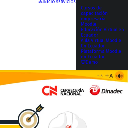
INICIO
SERVICIOS
Cursos de
capacitación
empresarial
Moodle
Educación Virtual en
Ecuador
Aula Virtual Moodle
En Ecuador
Plataforma Moodle
en Ecuador
Demo